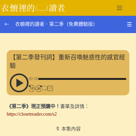
跳
至
主
衣櫥裡的讀者．第二季（免費體驗版）
要
內
容
第二季單集列表
0/27
12.如何重建二十世紀的嗅覺經驗？｜談《帝國的香水》
【第二季發刊詞】重新召喚魅惑性的感官經
與奧斯威辛的焚屍爐
驗
〖番外〗冷戰時代的台灣，為何劫走了兩艘波蘭商船？｜
00:00
談《拒絕消失的波蘭》（下）
1X
〖番外〗如果臺灣滅國了，你會如何記憶它？｜談《拒絕
消失的波蘭》（上）
《第二季》現正預購中！
書單及詳情：
https://closetreader.com/s2
11.作為一種觀看裝置的火車車窗｜談《臺灣漫遊錄》中
的身體經驗與殖民凝視
🔖 本集內容
〖番外〗在波蘭，有 48 個地方名叫「台灣」｜談《拒絕