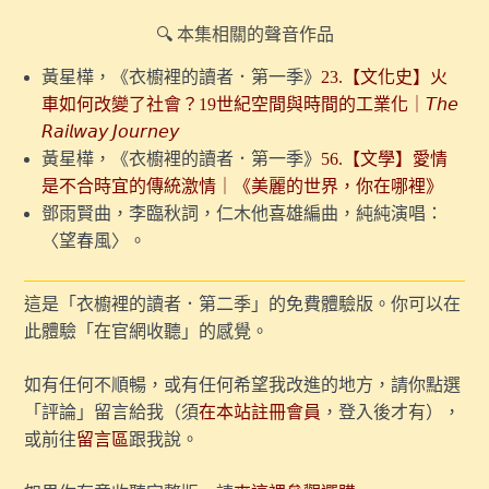
我要請陪產假，本週重播第一季｜觀察者的誕生：19世紀
🔍 本集相關的聲音作品
的視覺文化大革命
黃星樺，《衣櫥裡的讀者．第一季》
23.【文化史】火
7.【探索視覺】228事件，如何改寫了台灣美術史？（試
車如何改變了社會？19世紀空間與時間的工業化｜𝘛𝘩𝘦
聽版）
𝘙𝘢𝘪𝘭𝘸𝘢𝘺 𝘑𝘰𝘶𝘳𝘯𝘦𝘺
6.【探索視覺】「藝術天才」是如何被發明出來的？
黃星樺，《衣櫥裡的讀者．第一季》
56.【文學】愛情
是不合時宜的傳統激情｜《美麗的世界，你在哪裡》
5.【探索痛覺】疼痛如何引發性慾？一個歷史學的解釋
鄧雨賢曲，李臨秋詞，仁木他喜雄編曲，純純演唱：
（試聽版）
〈望春風〉。
過年特別節目｜【探索聽覺】如何重建19世紀的聽覺世
界？
這是「衣櫥裡的讀者．第二季」的免費體驗版。你可以在
此體驗「在官網收聽」的感覺。
過年特別節目｜【探索聽覺】人為什麼追求安靜？談談靜
默的社會文化史
如有任何不順暢，或有任何希望我改進的地方，請你點選
4.【探索痛覺】疼痛何時會成為愉悅？
「評論」留言給我（須
在本站註冊會員
，登入後才有），
或前往
留言區
跟我說。
〖番外〗我為何不擔心被 AI 取代？談人類史上第一次失
業潮