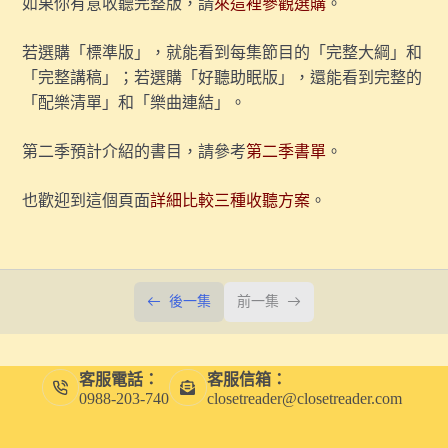
如果你有意收聽完整版，請
來這裡參觀選購
。
3.【探索痛覺】疼痛與權力：如何訴說被消音的疼痛故
若選購「標準版」，就能看到每集節目的「完整大綱」和
事？（9分鐘試聽版）
「完整講稿」；若選購「好聽助眠版」，還能看到完整的
〖番外〗霹靂力矩、人生第一份工作，以及我的一項奢侈
「配樂清單」和「樂曲連結」。
特權
第二季預計介紹的書目，請參考
第二季書單
。
2.【探索動物的感官】你的感官世界有多狹窄？（8分鐘
試聽版）
也歡迎到這個頁面
詳細比較三種收聽方案
。
1. 【感官與文化】一次大戰，如何重塑了人類的感官經
驗？
〖番外〗我如何在一年內減重了 18 公斤？
後一集
前一集
〖番外〗停更一年半，我幹什麼去了？兼談海德格的鎚子
【第二季發刊詞】重新召喚魅惑性的感官經驗
客服電話：
客服信箱：
0988-203-740
closetreader@closetreader.com