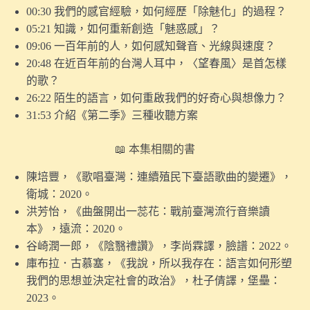
00:30 我們的感官經驗，如何經歷「除魅化」的過程？
消失的波蘭》新書
05:21 知識，如何重新創造「魅惑感」？
〖番外〗人生最後記得的，為何是那些「沒用」的事？｜
09:06 一百年前的人，如何感知聲音、光線與速度？
兼談《空間詩學》
20:48 在近百年前的台灣人耳中，〈望春風〉是首怎樣
的歌？
10.【探索味覺】工業的興起，如何讓「煮食」成為了女
26:22 陌生的語言，如何重啟我們的好奇心與想像力？
性專屬的勞動？
31:53 介紹《第二季》三種收聽方案
9.【探索視覺】印刷術的興起，如何改寫了「黑色」的視
覺經驗？
📖 本集相關的書
8.【探索視覺】為何有人要畫單色畫？（試聽版）
陳培豐，《歌唱臺灣：連續殖民下臺語歌曲的變遷》，
衛城：2020。
〖番外〗如果以「新生兒」為題，策劃一檔當代藝術
洪芳怡，《曲盤開出一蕊花：戰前臺灣流行音樂讀
展⋯⋯
本》，遠流：2020。
谷崎潤一郎，《陰翳禮讚》，李尚霖譯，臉譜：2022。
〖這集來聊天〗當爸三天，是怎樣的體驗？
庫布拉．古慕塞，《我說，所以我存在：語言如何形塑
〖番外〗如何回答「我是同性戀嗎？」這個問題｜談啟發
我們的思想並決定社會的政治》，杜子倩譯，堡壘：
我的三本酷兒名著
2023。