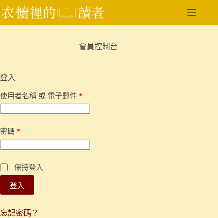
跳
至
主
要
會員控制台
內
容
登入
必
使用者名稱 或 電子郵件
*
填
必
密碼
*
填
保持登入
登入
忘記密碼？