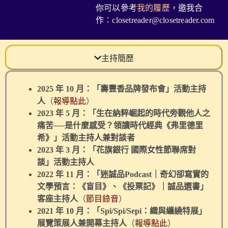
你可以參考
我的履歷
，邀我
合
作：closetreader@closetreader.com
主持簡歷
2025 年 10 月：「壽豐香品牌發布會」活動主持
人
（
報導點此
）
2023 年 5 月：「生在納粹崛起的時代旁觀他人之
痛苦──是什麼感受？領讀時代經典《弗里德里
希》」活動主持人兼對談者
2023 年 3 月：「花旗銀行 國際女性節聯席對
談」活動主持人
2022 年 11 月：「迷誠品Podcast｜奇幻卻寫實的
文學預言：《盲目》、《投票記》｜誠品選書」
客座主持人
（
節目錄音
）
2021 年 10 月：
「Spi/Spi/Sepi：織與纏繞特展」
展覽策展人兼開幕主持人
（
報導點此
）