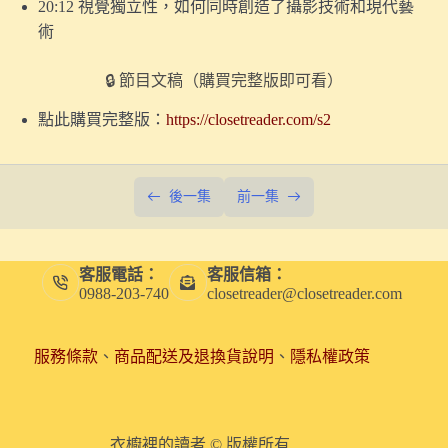
20:12 視覺獨立性，如何同時創造了攝影技術和現代藝
我要請陪產假，本週重播第一季｜觀察者的誕生：19世紀
術
的視覺文化大革命
7.【探索視覺】228事件，如何改寫了台灣美術史？（試
🔒 節目文稿（購買完整版即可看）
聽版）
點此購買完整版：
https://closetreader.com/s2
6.【探索視覺】「藝術天才」是如何被發明出來的？
5.【探索痛覺】疼痛如何引發性慾？一個歷史學的解釋
後一集
前一集
（試聽版）
過年特別節目｜【探索聽覺】如何重建19世紀的聽覺世
界？
客服電話：
客服信箱：
0988-203-740
closetreader@closetreader.com
過年特別節目｜【探索聽覺】人為什麼追求安靜？談談靜
默的社會文化史
服務條款
、
商品配送及退換貨說明
、
隱私權政策
4.【探索痛覺】疼痛何時會成為愉悅？
〖番外〗我為何不擔心被 AI 取代？談人類史上第一次失
業潮
衣櫥裡的讀者 © 版權所有