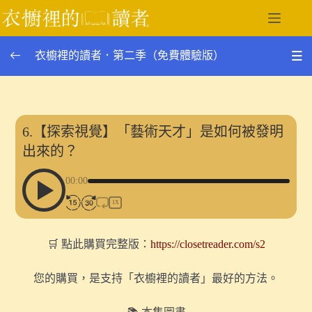
跳
至
主
衣櫥裡的讀者．第二季（免費體驗版）
要
內
容
第二季單集列表
0/27
12.如何重建二十世紀的嗅覺經驗？｜談《帝國的香水》
6.【探索視覺】「藝術天才」是如何被發明
與奧斯威辛的焚屍爐
出來的？
〖番外〗冷戰時代的台灣，為何劫走了兩艘波蘭商船？｜
00:00
談《拒絕消失的波蘭》（下）
1X
〖番外〗如果臺灣滅國了，你會如何記憶它？｜談《拒絕
消失的波蘭》（上）
🛒 點此購買完整版：
https://closetreader.com/s2
11.作為一種觀看裝置的火車車窗｜談《臺灣漫遊錄》中
您的購買，是支持「衣櫥裡的讀者」最好的方法。
的身體經驗與殖民凝視
〖番外〗在波蘭，有 48 個地方名叫「台灣」｜談《拒絕