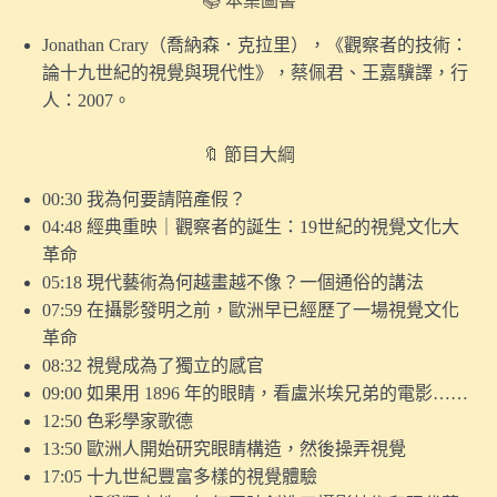
📚 本集圖書
消失的波蘭》新書
Jonathan Crary（喬納森
．克拉里），《觀察者的技術：
〖番外〗人生最後記得的，為何是那些「沒用」的事？｜
論十九世紀的視覺與現代性》，蔡佩君、王嘉驥譯，行
兼談《空間詩學》
人：2007。
10.【探索味覺】工業的興起，如何讓「煮食」成為了女
🔖 節目大綱
性專屬的勞動？
00:30 我為何要請陪產假？
9.【探索視覺】印刷術的興起，如何改寫了「黑色」的視
04:48 經典重映｜觀察者的誕生：19世紀的視覺文化大
覺經驗？
革命
8.【探索視覺】為何有人要畫單色畫？（試聽版）
05:18 現代藝術為何越畫越不像？一個通俗的講法
07:59 在攝影發明之前，歐洲早已經歷了一場視覺文化
〖番外〗如果以「新生兒」為題，策劃一檔當代藝術
革命
展⋯⋯
08:32 視覺成為了獨立的感官
09:00 如果用 1896 年的眼睛，看盧米埃兄弟的電影……
〖這集來聊天〗當爸三天，是怎樣的體驗？
12:50 色彩學家歌德
〖番外〗如何回答「我是同性戀嗎？」這個問題｜談啟發
13:50 歐洲人開始研究眼睛構造，然後操弄視覺
我的三本酷兒名著
17:05 十九世紀豐富多樣的視覺體驗