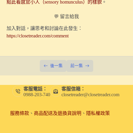
點此看感官小人（sensory homunculus）的樣貌
。
〖番外〗如何回答「我是同性戀嗎？」這個問題｜談啟發
我的三本酷兒名著
💬 留言給我
我要請陪產假，本週重播第一季｜觀察者的誕生：19世紀
加入對話，讓思考和討論在此發生：
的視覺文化大革命
https://closetreader.com/comment
7.【探索視覺】228事件，如何改寫了台灣美術史？（試
聽版）
6.【探索視覺】「藝術天才」是如何被發明出來的？
後一集
前一集
5.【探索痛覺】疼痛如何引發性慾？一個歷史學的解釋
（試聽版）
客服電話：
客服信箱：
過年特別節目｜【探索聽覺】如何重建19世紀的聽覺世
0988-203-740
closetreader@closetreader.com
界？
過年特別節目｜【探索聽覺】人為什麼追求安靜？談談靜
服務條款
、
商品配送及退換貨說明
、
隱私權政策
默的社會文化史
4.【探索痛覺】疼痛何時會成為愉悅？