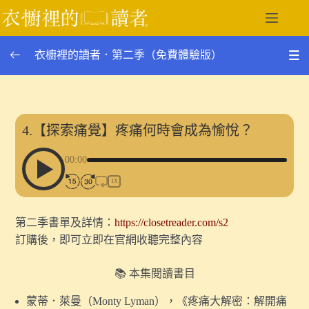
跳
至
主
衣櫥裡的讀者．第二季（免費體驗版）
要
內
容
第二季單集列表
0/28
尿布台，為何只設在女廁？一起閱讀育兒空間中的性別權
4.【探索痛覺】疼痛何時會成為愉悅？
力｜訪問立法委員張雅琳
00:00
12.如何重建二十世紀的嗅覺經驗？｜談《帝國的香水》
1X
與奧斯威辛的焚屍爐
〖番外〗冷戰時代的台灣，為何劫走了兩艘波蘭商船？｜
第二季書單及詳情：
https://closetreader.com/s2
談《拒絕消失的波蘭》（下）
訂購後，即可立即在官網收聽完整內容
〖番外〗如果臺灣滅國了，你會如何記憶它？｜談《拒絕
📚 本集閱讀書目
消失的波蘭》（上）
蒙蒂．萊曼（Monty Lyman），《疼痛大解密：解開痛
11.作為一種觀看裝置的火車車窗｜談《臺灣漫遊錄》中