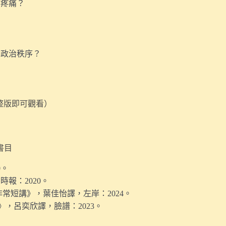
多疼痛？
的政治秩序？
完整版即可觀看）
書目
0。
報：2020。
津非常短講》，葉佳怡譯，左岸：2024。
密》，呂奕欣譯，臉譜：2023。