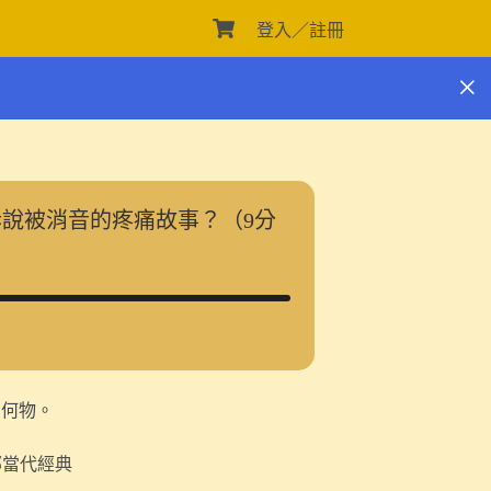
登入／註冊
購
物
車
訴說被消音的疼痛故事？（9分
為何物。
部當代經典