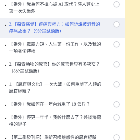
〖番外〗我為何不擔心被 AI 取代？談人類史上
第一次失業潮
3.【探索痛覺】疼痛與權力：如何訴說被消音的
疼痛故事？（9分鐘試聽版）
〖番外〗霹靂力矩、人生第一份工作，以及我的
一項奢侈特權
2.【探索動物的感官】你的感官世界有多狹窄？
（8分鐘試聽版）
1. 【感官與文化】一次大戰，如何重塑了人類的
感官經驗？
〖番外〗我如何在一年內減重了 18 公斤？
〖番外〗停更一年半，我幹什麼去了？兼談海德
格的鎚子
【第二季發刊詞】重新召喚魅惑性的感官經驗