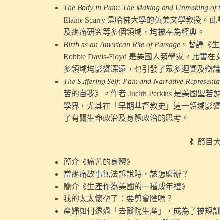
The Body in Pain: The Making and Unmaking of 
Elaine Scarry 是哈佛大學的英美文學
及疼痛研究等多個領域，均被奉為經典。
Birth as an American Rite of Passage
。暫譯《生
Robbie Davis-Floyd 是美國人類學
多領域均影響深遠，也引發了眾多迴響及辯
The Suffering Self: Pain and Narrative Representa
苦的自我》。作者 Judith Perkins 是
學界，尤其在「早期基督教史」這一領域影
了有關生命政治及身體政治的思考。
🔖 節目
簡介《痛苦的身體》
當疼痛故事無法訴說時，該怎麼辦？
簡介《生產作為美國的一種成年禮》
我的太太懷孕了：要剪會陰嗎？
產婦如何透過「去醫院生產」，成為了被規