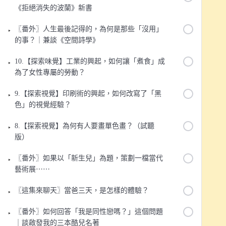
《拒絕消失的波蘭》新書
〖番外〗人生最後記得的，為何是那些「沒用」
的事？｜兼談《空間詩學》
10.【探索味覺】工業的興起，如何讓「煮食」成
為了女性專屬的勞動？
9.【探索視覺】印刷術的興起，如何改寫了「黑
色」的視覺經驗？
8.【探索視覺】為何有人要畫單色畫？（試聽
版）
〖番外〗如果以「新生兒」為題，策劃一檔當代
藝術展⋯⋯
〖這集來聊天〗當爸三天，是怎樣的體驗？
〖番外〗如何回答「我是同性戀嗎？」這個問題
｜談啟發我的三本酷兒名著