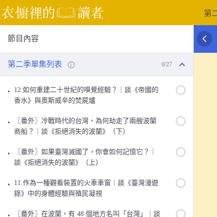
跳
第
至
主
節目內容
要
內
容
第二季單集列表
0/27
12.如何重建二十世紀的嗅覺經驗？｜談《帝國的
香水》與奧斯威辛的焚屍爐
〖番外〗冷戰時代的台灣，為何劫走了兩艘波蘭
商船？｜談《拒絕消失的波蘭》（下）
〖番外〗如果臺灣滅國了，你會如何記憶它？｜
談《拒絕消失的波蘭》（上）
11.作為一種觀看裝置的火車車窗｜談《臺灣漫遊
錄》中的身體經驗與殖民凝視
〖番外〗在波蘭，有 48 個地方名叫「台灣」｜談