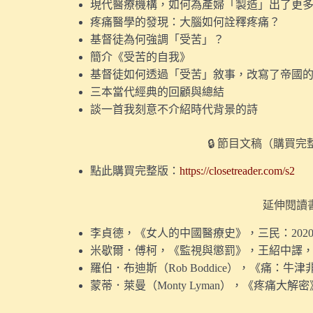
現代醫療機構，如何為產婦「製造」出了更
疼痛醫學的發現：大腦如何詮釋疼痛？
基督徒為何強調「受苦」？
簡介《受苦的自我》
基督徒如何透過「受苦」敘事，改寫了帝國
三本當代經典的回顧與總結
談一首我刻意不介紹時代背景的詩
🔒 節目文稿（購買
點此購買完整版：
https://closetreader.com/s2
延伸閱讀
李貞德，《女人的中國醫療史》，三民：202
米歇爾．傅柯，《監視與懲罰》，王紹中譯，時
羅伯．布迪斯（Rob Boddice），《痛：牛
蒙蒂．萊曼（Monty Lyman），《疼痛大解