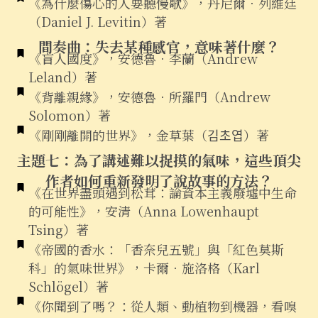
《為什麼傷心的人要聽慢歌》，丹尼爾．列維廷
（Daniel J. Levitin）著
間奏曲：失去某種感官，意味著什麼？
《盲人國度》，安德魯．李蘭（Andrew
Leland）著
《背離親緣》，安德魯．所羅門（Andrew
Solomon）著
《剛剛離開的世界》，金草葉（김초엽）著
主題七：為了講述難以捉摸的氣味，這些頂尖
作者如何重新發明了說故事的方法？
《在世界盡頭遇到松茸：論資本主義廢墟中生命
的可能性》，安清（Anna Lowenhaupt
Tsing）著
《帝國的香水：「香奈兒五號」與「紅色莫斯
科」的氣味世界》，卡爾．施洛格（Karl
Schlögel）著
《你聞到了嗎？：從人類、動植物到機器，看嗅