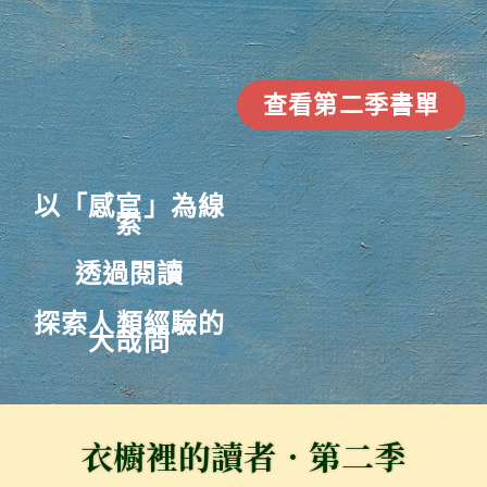
查看第二季書單
以「感官」為線
索
透過閱讀
探索
人類經驗的
大哉問
衣櫥裡的讀者．第二季