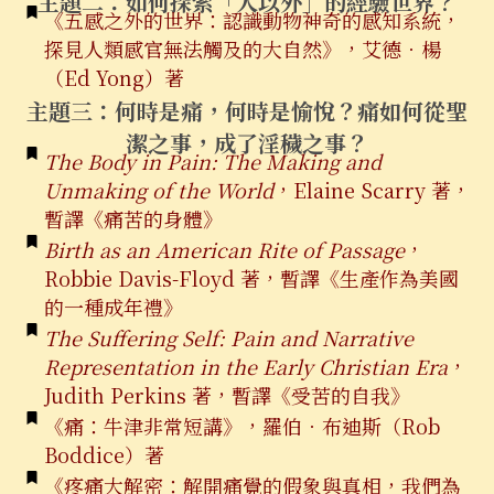
主題二：如何探索「人以外」的經驗世界？
《五感之外的世界：認識動物神奇的感知系統，
探見人類感官無法觸及的大自然》，艾德．楊
（Ed Yong）著
主題三：何時是痛，何時是愉悅？
痛如何從
聖
潔之事，成了淫穢之事？
The Body in Pain: The Making and
Unmaking of the World
，Elaine Scarry 著，
暫譯《痛苦的身體》
Birth as an American Rite of Passage
，
Robbie Davis-Floyd 著，暫譯《生產作為美國
的一種成年禮》
The Suffering Self: Pain and Narrative
Representation in the Early Christian Era
，
Judith Perkins 著，暫譯《受苦的自我》
《痛：牛津非常短講》，羅伯．布迪斯（Rob
Boddice）著
《疼痛大解密：解開痛覺的假象與真相，我們為