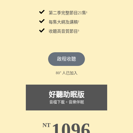
第二季完整節目21集¹
每集大綱及講稿²
收聽高音質節目³
啟程收聽
80⁺ 人已加入
好聽助眠版
音檔下載 + 音樂伴眠
1096
NT