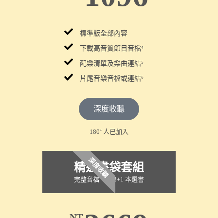
標準版全部內容
下載
高音質節目音檔⁴
配樂清單及樂曲連結⁵
片尾音樂音檔或連結⁶
深度收聽
180⁺ 人已加入
深度收聽
精選書袋套組
完整音檔，加 3+1 本選書
NT