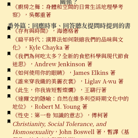
關係？
《廚房之舞：身體和空間的日常生活地理學考
察》，吳鄭重著
番外篇：
回應時事、回答聽友提問時提到的書
《存有與時間》，海德格著
《扁平時代：演算法如何限縮我們的品味與文
化》，Kyle Chayka 著
《我們為何吃太多？全新的食慾科學與現代節食
迷思》，Andrew Jenkinson 著
《如何使用你的眼睛》，James Elkins 著
《誰來穿我織的美麗衣裳》，Liglav A-wu 著
《此生，你我皆短暫燦爛》，王鷗行著
《達爾文的隱喻：自然在維多利亞時期文化中的
地位》，Robert M. Young 著
《性史：第一卷 知識的意志》，傅柯著
Christianity, Social Tolerance, and
Homosexuality
，John Boswell 著，暫譯《基