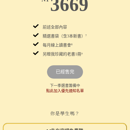
3669
前述全部內容
精選書袋（含3本新書）⁷
每月線上讀書會
⁸
另贈我珍藏的老書1冊⁹
已經售完
下一季選書籌備中
點此加入優先通知名單
你是學生嗎？