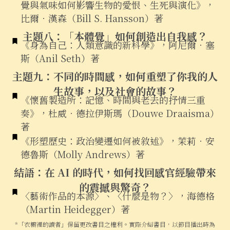
覺與氣味如何影響生物的愛恨、生死與演化》，
比爾．漢森（Bill S. Hansson）著
主題八：「本體覺」如何創造出自我感？
《身為自己：人類意識的新科學》，阿尼爾．塞
斯（Anil Seth）著
主題九：
不同的時間感，如何重塑了你我的人
生
故事
，以及社會的故事？
《懷舊製造所：記憶、時間與老去的抒情三重
奏》，杜威．德拉伊斯瑪（Douwe Draaisma）
著
《形塑歷史：政治變遷如何被敘述》，茉莉．安
德魯斯（Molly Andrews）著
結語：在 AI 的時代，如何找回感官經驗帶來
的震撼與驚奇？
〈藝術作品的本源〉、〈什麼是物？〉，海德格
（Martin Heidegger）著
*「衣櫥裡的讀者」保留更改書目之權利。實際介紹書目，以節目播出時為