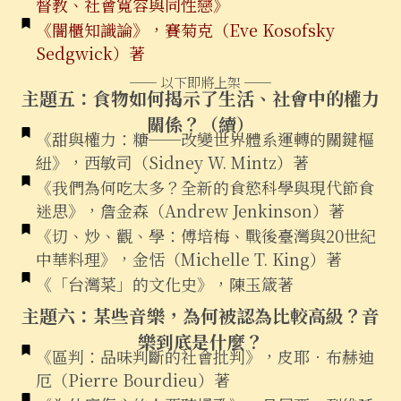
督教、社會寬容與同性戀》
《闇櫃知識論》，賽菊克（Eve Kosofsky
Sedgwick）著
── 以下即將上架 ──
主題五：食物如何揭示了生活、社會中的權力
關係？（續）
《甜與權力：糖──改變世界體系運轉的關鍵樞
紐》，西敏司（Sidney W. Mintz）著
《我們為何吃太多？全新的食慾科學與現代節食
迷思》，詹金森（Andrew Jenkinson）著
《切、炒、觀、學：傅培梅、戰後臺灣與20世紀
中華料理》，金恬（Michelle T. King）著
《「台灣菜」的文化史》，陳玉箴著
主題六：某些音樂，為何被認為比較高級？音
樂到底是什麼？
《區判：品味判斷的社會批判》，皮耶．布赫迪
厄（Pierre Bourdieu）著