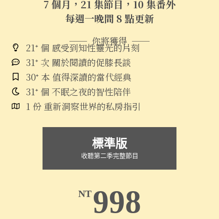
7 個月，21 集節目，10 集番外
每週一晚間 8 點更新
── 你將獲得 ──
21⁺ 個 感受到知性靈光的片刻
31⁺ 次 關於閱讀的促膝長談
30⁺ 本 值得深讀的當代經典
31⁺ 個 不眠之夜的智性陪伴
1 份 重新洞察世界的私房指引
標準版
收聽第二季完整節目
998
NT