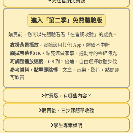
先在官網免費聽
進入「第二季」免費體驗版
購買前，您可以先體驗看看「在官網收聽」的感覺。
✓
支援背景播放
，邊聽邊用其他 App，體驗不中斷
✓
關掉螢幕也OK
，點亮您做家事、通勤等的零碎時光
✓
可調整播放速度
，0.8 到 2 倍速，自由選擇收聽步伐
✓
參考資料，點擊即跳轉
：文章、音樂、影片，點開即
可欣賞
付費版，有哪些內容？
購買後，三步驟簡單收聽
學生專案說明