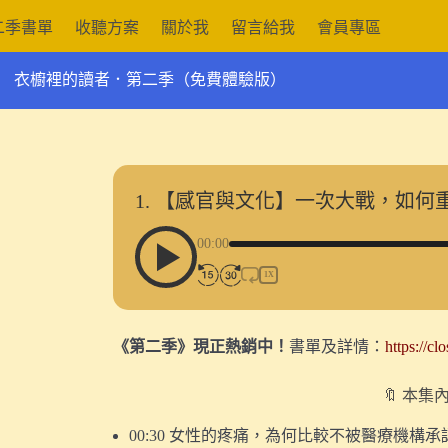
二季書單
收聽方案
關於我
留言給我
會員專區
衣櫥裡的讀者．第二季（免費體驗版）
1. 【感官與文化】一次大戰，如
00:00
1X
《第二季》現正熱銷中！
書單及詳情：
https://cl
🔖 本集
00:30 女性的疼痛，為何比較不被醫療機構承