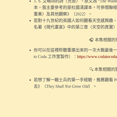
T. S. 艾略特的詩〈荒原〉，原文為 “The Was
本，我主要參考的是杜國清譯本。可參閱聯
重奏〉及其他觀察》（2022）。
若對十九世紀的英國人如何觀看天空感興趣，可參閱
名著《現代畫家》中的第三章〈天空的真實
🎧 本集相關
你可以在這裡聆聽重建出來的一次大戰最後一分
to Coda 工作室製作）：
https://www.codatocod
🔍 本集相關
若想了解一戰士兵的第一手經驗，推薦觀看 Pete
去》（
They Shall Not Grow Old
）。