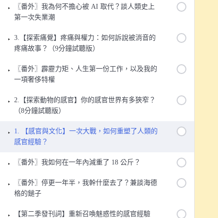
〖番外〗我為何不擔心被 AI 取代？談人類史上
第一次失業潮
3.【探索痛覺】疼痛與權力：如何訴說被消音的
疼痛故事？（9分鐘試聽版）
〖番外〗霹靂力矩、人生第一份工作，以及我的
一項奢侈特權
2.【探索動物的感官】你的感官世界有多狹窄？
（8分鐘試聽版）
1. 【感官與文化】一次大戰，如何重塑了人類的
感官經驗？
〖番外〗我如何在一年內減重了 18 公斤？
〖番外〗停更一年半，我幹什麼去了？兼談海德
格的鎚子
【第二季發刊詞】重新召喚魅惑性的感官經驗