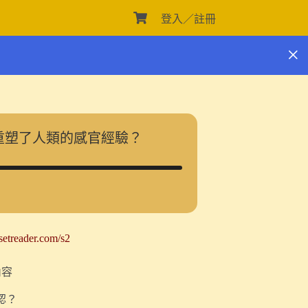
登入／註冊
購
物
車
何重塑了人類的感官經驗？
osetreader.com/s2
內容
認？