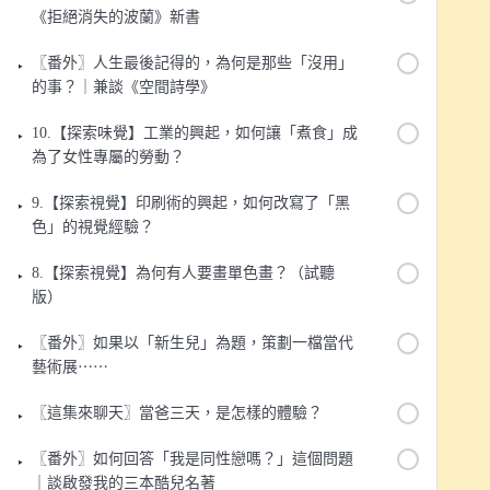
《拒絕消失的波蘭》新書
〖番外〗人生最後記得的，為何是那些「沒用」
的事？｜兼談《空間詩學》
10.【探索味覺】工業的興起，如何讓「煮食」成
為了女性專屬的勞動？
9.【探索視覺】印刷術的興起，如何改寫了「黑
色」的視覺經驗？
8.【探索視覺】為何有人要畫單色畫？（試聽
版）
〖番外〗如果以「新生兒」為題，策劃一檔當代
藝術展⋯⋯
〖這集來聊天〗當爸三天，是怎樣的體驗？
〖番外〗如何回答「我是同性戀嗎？」這個問題
｜談啟發我的三本酷兒名著