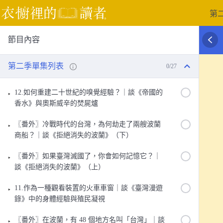
跳
第
至
主
節目內容
要
內
容
第二季單集列表
0/27
12.如何重建二十世紀的嗅覺經驗？｜談《帝國的
香水》與奧斯威辛的焚屍爐
〖番外〗冷戰時代的台灣，為何劫走了兩艘波蘭
商船？｜談《拒絕消失的波蘭》（下）
〖番外〗如果臺灣滅國了，你會如何記憶它？｜
談《拒絕消失的波蘭》（上）
11.作為一種觀看裝置的火車車窗｜談《臺灣漫遊
錄》中的身體經驗與殖民凝視
〖番外〗在波蘭，有 48 個地方名叫「台灣」｜談