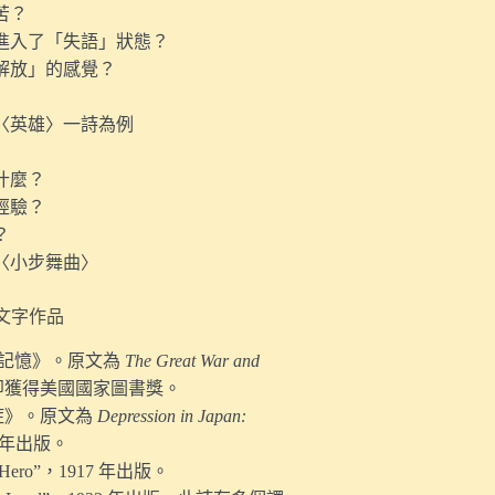
苦？
患進入了「失語」狀態？
「解放」的感覺？
以〈英雄〉一詩為例
什麼？
經驗？
？
的〈小步舞曲〉
的文字作品
現代記憶》。原文為
The Great War and
年即獲得美國國家圖書獎。
憂鬱症》。原文為
Depression in Japan:
1 年出版。
 Hero”，1917 年出版。