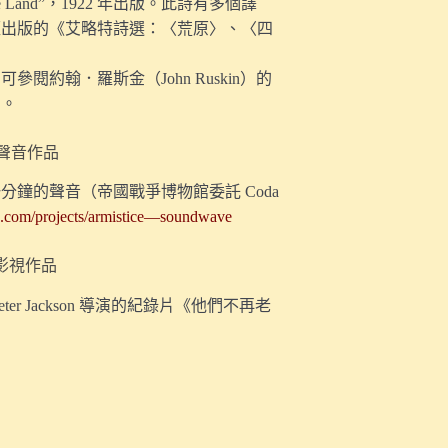
te Land”，1922 年出版。此詩有多個譯
經出版的《艾略特詩選：〈荒原〉、〈四
約翰．羅斯金（John Ruskin）的
〉。
的聲音作品
鐘的聲音（帝國戰爭博物館委託 Coda
a.com/projects/armistice—soundwave
的影視作品
r Jackson 導演的紀錄片《他們不再老