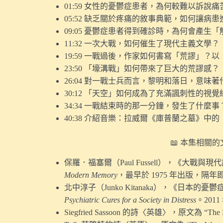
01:59 女性的憂鬱症患者，為何較難以訴說痛
05:52 缺乏關於疼痛的敘事典範，如何讓病
09:05 憂鬱症患者得到確診時，為何會產生
11:32 一次大戰，如何催生了現代主義文學？
19:59 一戰過後，作家如何書寫「荒謬」？
23:50 「壕溝戰」如何帶來了巨大的荒謬感？
26:04 對一戰士兵而言，黎明和落日，意味著
30:12 「天空」如何成為了充滿諷刺性的視覺
34:34 一戰結束時的那一分鐘，發生了什麼事
40:38 介紹音樂：拉威爾《庫普蘭之墓》中
📖 本集相關
保羅．福塞爾（Paul Fussell），《大戰與
Modern Memory
，最早於 1975 年出版，隔
北中淳子（Junko Kitanaka），《日本的
Psychiatric Cures for a Society in Distress
。201
Siegfried Sassoon 的詩〈英雄〉，原文為 “The