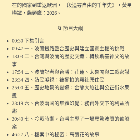
在的國家到重返歐洲，一段追尋自由的千年史》，黃星
消失的波蘭》新書
樺譯，貓頭鷹：2026。
〖番外〗人生最後記得的，為何是那些「沒用」的事？｜
兼談《空間詩學》
🔖 節目大綱
10.【探索味覺】工業的興起，如何讓「煮食」成為了女
00:30 下集引言
性專屬的勞動？
09:47 一、波蘭鐵路整合歷史與建立國家主權的挑戰
13:03 二、台灣與波蘭的歷史交織：梅欽斯基神父的故
9.【探索視覺】印刷術的興起，如何改寫了「黑色」的視
事
覺經驗？
17:54 三、波蘭記者與台灣：花蓮、太魯閣與二戰密謀
8.【探索視覺】為何有人要畫單色畫？（試聽版）
23:34 四、殖民凝視：被擺拍的霧社原住民
25:00 五、歷史地景的變遷：金龍大旅社與公正街水果
〖番外〗如果以「新生兒」為題，策劃一檔當代藝術
攤
展⋯⋯
28:19 六、台波兩國的集體幻覺：務實外交下的利益所
趨
〖這集來聊天〗當爸三天，是怎樣的體驗？
30:40 七、冷戰時期，台灣主導了一場震驚波蘭的劫船
〖番外〗如何回答「我是同性戀嗎？」這個問題｜談啟發
案
我的三本酷兒名著
46:27 八、檔案中的秘密：高菊花的故事