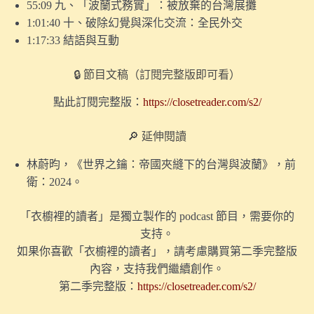
55:09 九、「波蘭式務實」：被放棄的台灣展攤
我要請陪產假，本週重播第一季｜觀察者的誕生：19世紀
1:01:40 十、破除幻覺與深化交流：全民外交
的視覺文化大革命
1:17:33 結語與互動
7.【探索視覺】228事件，如何改寫了台灣美術史？（試
聽版）
🔒 節目文稿（訂閱完整版即可看）
6.【探索視覺】「藝術天才」是如何被發明出來的？
點此訂閱完整版：
https://closetreader.com/s2/
5.【探索痛覺】疼痛如何引發性慾？一個歷史學的解釋
🔎 延伸閱讀
（試聽版）
林蔚昀，《世界之鑰：帝國夾縫下的台灣與波蘭》，前
過年特別節目｜【探索聽覺】如何重建19世紀的聽覺世
衛：2024。
界？
「衣櫥裡的讀者」是獨立製作的 podcast 節目，需要你的
過年特別節目｜【探索聽覺】人為什麼追求安靜？談談靜
支持。
默的社會文化史
如果你喜歡「衣櫥裡的讀者」，請考慮購買第二季完整版
4.【探索痛覺】疼痛何時會成為愉悅？
內容，支持我們繼續創作。
第二季完整版：
https://closetreader.com/s2/
〖番外〗我為何不擔心被 AI 取代？談人類史上第一次失
業潮