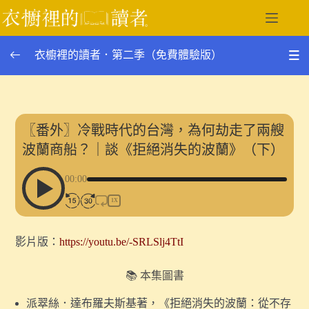
跳
至
主
衣櫥裡的讀者．第二季（免費體驗版）
要
內
容
第二季單集列表
0/27
12.如何重建二十世紀的嗅覺經驗？｜談《帝國的香水》
〖番外〗冷戰時代的台灣，為何劫走了兩艘
與奧斯威辛的焚屍爐
波蘭商船？｜談《拒絕消失的波蘭》（下）
〖番外〗冷戰時代的台灣，為何劫走了兩艘波蘭商船？｜
00:00
談《拒絕消失的波蘭》（下）
1X
〖番外〗如果臺灣滅國了，你會如何記憶它？｜談《拒絕
消失的波蘭》（上）
影片版：
https://youtu.be/-SRLSlj4TtI
11.作為一種觀看裝置的火車車窗｜談《臺灣漫遊錄》中
📚 本集圖書
的身體經驗與殖民凝視
派翠絲．達布羅夫斯基著，《拒絕消失的波蘭：從不存
〖番外〗在波蘭，有 48 個地方名叫「台灣」｜談《拒絕