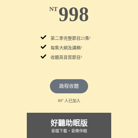
998
NT
第二季完整節目21集¹
每集大綱及講稿²
收聽高音質節目³
啟程收聽
80⁺ 人已加入
好聽助眠版
音檔下載 + 音樂伴眠