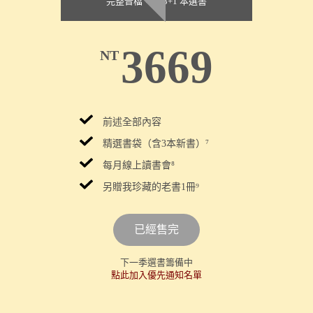
完整音檔，加 3+1 本選書
3669
NT
前述全部內容
精選書袋（含3本新書）⁷
每月線上讀書會
⁸
另贈我珍藏的老書1冊⁹
已經售完
下一季選書籌備中
點此加入優先通知名單