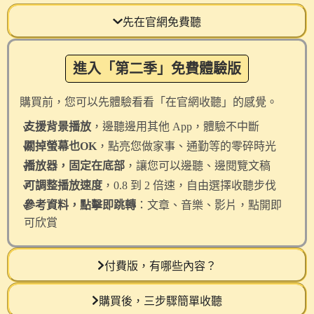
先在官網免費聽
進入「第二季」免費體驗版
購買前，您可以先體驗看看「在官網收聽」的感覺。
✓
支援背景播放
，邊聽邊用其他 App，體驗不中斷
✓
關掉螢幕也OK
，點亮您做家事、通勤等的零碎時光
✓
播放器，
固定在底部
，讓您可以邊聽、邊閱覽文稿
✓
可調整播放速度
，0.8 到 2 倍速，自由選擇收聽步伐
✓
參考資料，點擊即跳轉
：文章、音樂、影片，點開即
可欣賞
付費版，有哪些內容？
購買後，三步驟簡單收聽