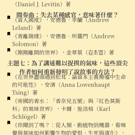
（Daniel J. Levitin）著
間奏曲：失去某種感官，意味著什麼？
《盲人國度》，安德魯．李蘭（Andrew
Leland）著
《背離親緣》，安德魯．所羅門（Andrew
Solomon）著
《剛剛離開的世界》，金草葉（김초엽）著
主題七：為了講述難以捉摸的氣味，這些頂尖
作者如何重新發明了說故事的方法？
《在世界盡頭遇到松茸：論資本主義廢墟中生命
的可能性》，安清（Anna Lowenhaupt
Tsing）著
《帝國的香水：「香奈兒五號」與「紅色莫斯
科」的氣味世界》，卡爾．施洛格（Karl
Schlögel）著
《你聞到了嗎？：從人類、動植物到機器，看嗅
覺與氣味如何影響生物的愛恨、生死與演化》，