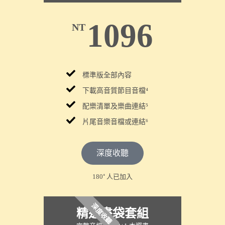
1096
NT
標準版全部內容
下載
高音質節目音檔⁴
配樂清單及樂曲連結⁵
片尾音樂音檔或連結⁶
深度收聽
180⁺ 人已加入
深度收聽
精選書袋套組