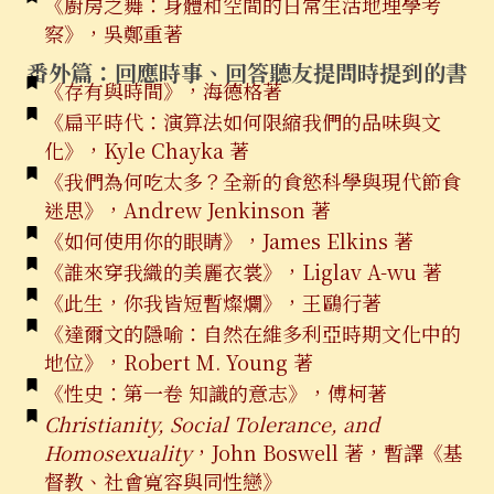
《廚房之舞：身體和空間的日常生活地理學考
察》，吳鄭重著
番外篇：
回應時事、回答聽友提問時提到的書
《存有與時間》，海德格著
《扁平時代：演算法如何限縮我們的品味與文
化》，Kyle Chayka 著
《我們為何吃太多？全新的食慾科學與現代節食
迷思》，Andrew Jenkinson 著
《如何使用你的眼睛》，James Elkins 著
《誰來穿我織的美麗衣裳》，Liglav A-wu 著
《此生，你我皆短暫燦爛》，王鷗行著
《達爾文的隱喻：自然在維多利亞時期文化中的
地位》，Robert M. Young 著
《性史：第一卷 知識的意志》，傅柯著
Christianity, Social Tolerance, and
Homosexuality
，John Boswell 著，暫譯《基
督教、社會寬容與同性戀》