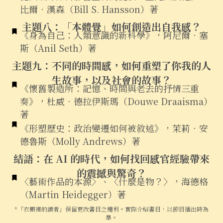
比爾．漢森（Bill S. Hansson）著
主題八：「本體覺」如何創造出自我感？
《身為自己：人類意識的新科學》，阿尼爾．塞
斯（Anil Seth）著
主題九：
不同的時間感，如何重塑了你我的人
生
故事
，以及社會的故事？
《懷舊製造所：記憶、時間與老去的抒情三重
奏》，杜威．德拉伊斯瑪（Douwe Draaisma）
著
《形塑歷史：政治變遷如何被敘述》，茉莉．安
德魯斯（Molly Andrews）著
結語：在 AI 的時代，如何找回感官經驗帶來
的震撼與驚奇？
〈藝術作品的本源〉、〈什麼是物？〉，海德格
（Martin Heidegger）著
*「衣櫥裡的讀者」保留更改書目之權利。實際介紹書目，以節目播出時為
準。