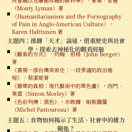
何會痛以及療癒疼痛的新科學》，蒙蒂．萊曼
（Monty Lyman）著
〈Humanitarianism and the Pornography
of Pain in Anglo-American Culture〉，
Karen Halttunen 著
主題四：推翻「天才」論述，借重歷史與社會
學，探索去神秘化的觀看經驗
《觀看的方式》，約翰．伯格（John Berger）
著
《書寫一部台灣美術史：一段爭議的政治進
程》，蔡潔妮著
《簡單的真相：現代藝術中的單色畫》，西門．
莫雷（Simon Morley）著
《色彩列傳：黑色》，米歇爾．帕斯圖羅
（Michel Pastoureau）著
主題五：食物如何揭示了生活、社會中的權力
關係？