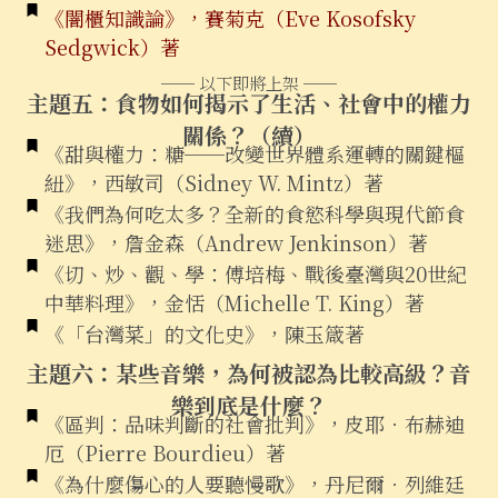
《闇櫃知識論》，賽菊克（Eve Kosofsky
Sedgwick）著
── 以下即將上架 ──
主題五：食物如何揭示了生活、社會中的權力
關係？（續）
《甜與權力：糖──改變世界體系運轉的關鍵樞
紐》，西敏司（Sidney W. Mintz）著
《我們為何吃太多？全新的食慾科學與現代節食
迷思》，詹金森（Andrew Jenkinson）著
《切、炒、觀、學：傅培梅、戰後臺灣與20世紀
中華料理》，金恬（Michelle T. King）著
《「台灣菜」的文化史》，陳玉箴著
主題六：某些音樂，為何被認為比較高級？音
樂到底是什麼？
《區判：品味判斷的社會批判》，皮耶．布赫迪
厄（Pierre Bourdieu）著
《為什麼傷心的人要聽慢歌》，丹尼爾．列維廷