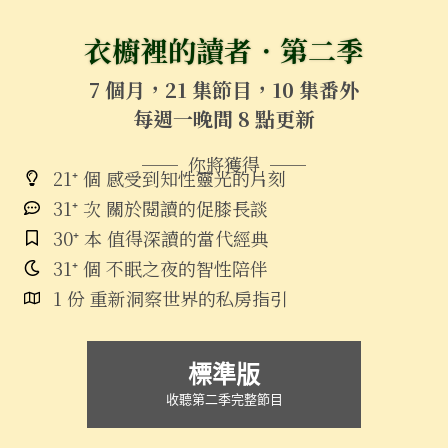
衣櫥裡的讀者．第二季
7 個月，21 集節目，10 集番外
每週一晚間 8 點更新
── 你將獲得 ──
21⁺ 個 感受到知性靈光的片刻
31⁺ 次 關於閱讀的促膝長談
30⁺ 本 值得深讀的當代經典
31⁺ 個 不眠之夜的智性陪伴
1 份 重新洞察世界的私房指引
標準版
收聽第二季完整節目