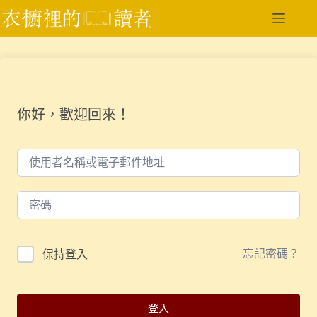
跳
至
主
要
內
容
你好，歡迎回來！
忘記密碼？
保持登入
登入