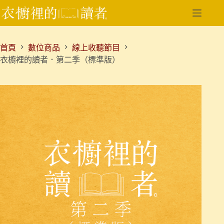
跳
至
主
要
首頁
數位商品
線上收聽節目
內
衣櫥裡的讀者．第二季（標準版）
容