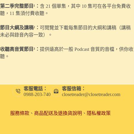
第二季完整節目¹：
含 21 個單集，其中 10 集可在各平台免費收
聽，11 集須付費收聽。
節目大綱及講稿²：
可閱覽並下載每集節目的大綱和講稿（講稿
未必與錄音內容一致）。
收聽高音質節目³：
提供遠高於一般 Podcast 音質的音檔，供你收
聽。
客服電話：
客服信箱：
0988-203-740
closetreader@closetreader.com
服務條款
、
商品配送及退換貨說明
、
隱私權政策