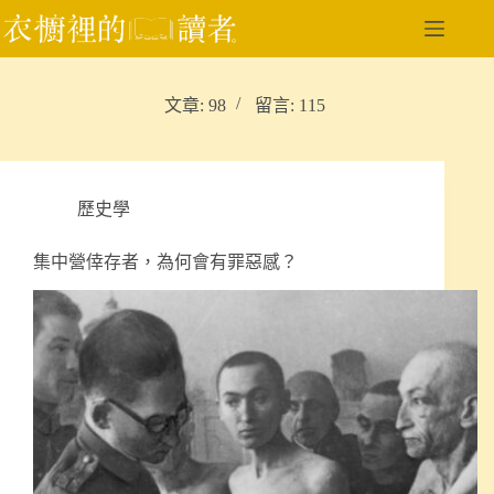
跳
至
主
要
文章: 98
留言: 115
內
容
歷史學
集中營倖存者，為何會有罪惡感？