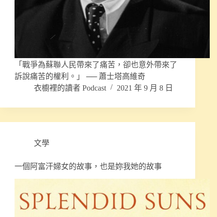
「戰爭為蘇聯人民帶來了痛苦，卻也意外帶來了
訴說痛苦的權利。」 ── 蕭士塔高維奇
衣櫥裡的讀者 Podcast
2021 年 9 月 8 日
文學
一個阿富汗婦女的故事，也是妳我她的故事