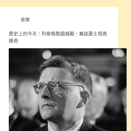
音樂
歷史上的今天：列寧格勒圍城戰，兼談蕭士塔高
維奇