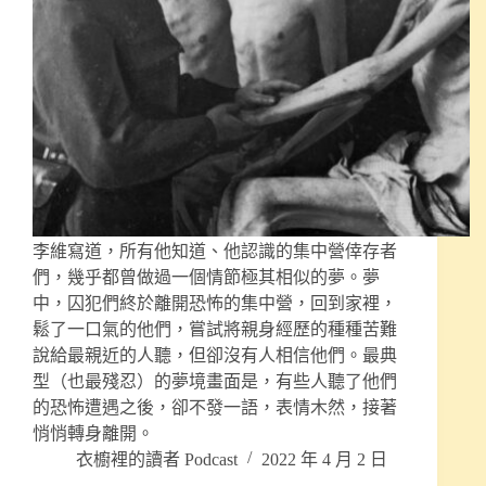
李維寫道，所有他知道、他認識的集中營倖存者
們，幾乎都曾做過一個情節極其相似的夢。夢
中，囚犯們終於離開恐怖的集中營，回到家裡，
鬆了一口氣的他們，嘗試將親身經歷的種種苦難
說給最親近的人聽，但卻沒有人相信他們。最典
型（也最殘忍）的夢境畫面是，有些人聽了他們
的恐怖遭遇之後，卻不發一語，表情木然，接著
悄悄轉身離開。
衣櫥裡的讀者 Podcast
2022 年 4 月 2 日