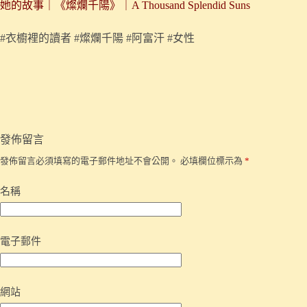
她的故事｜《燦爛千陽》｜A Thousand Splendid Suns
#衣櫥裡的讀者 #燦爛千陽 #阿富汗 #女性
發佈留言
發佈留言必須填寫的電子郵件地址不會公開。
必填欄位標示為
*
名稱
電子郵件
網站