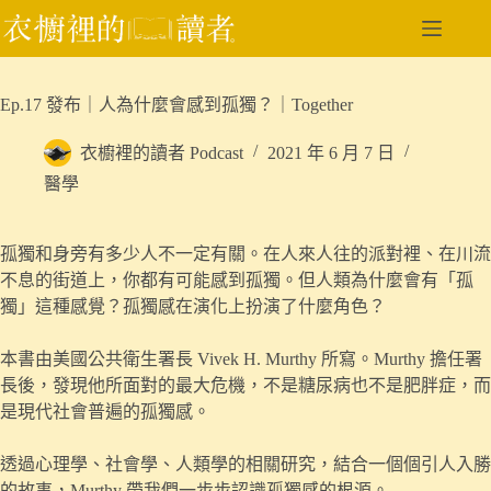
跳
至
主
要
Ep.17 發布｜人為什麼會感到孤獨？｜Together
內
容
衣櫥裡的讀者 Podcast
2021 年 6 月 7 日
醫學
孤獨和身旁有多少人不一定有關。在人來人往的派對裡、在川流
不息的街道上，你都有可能感到孤獨。但人類為什麼會有「孤
獨」這種感覺？孤獨感在演化上扮演了什麼角色？
本書由美國公共衛生署長 Vivek H. Murthy 所寫。Murthy 擔任署
長後，發現他所面對的最大危機，不是糖尿病也不是肥胖症，而
是現代社會普遍的孤獨感。
透過心理學、社會學、人類學的相關研究，結合一個個引人入勝
的故事，Murthy 帶我們一步步認識孤獨感的根源。