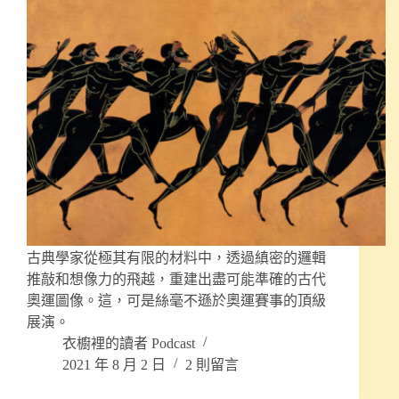
古典學家從極其有限的材料中，透過縝密的邏輯
推敲和想像力的飛越，重建出盡可能準確的古代
奧運圖像。這，可是絲毫不遜於奧運賽事的頂級
展演。
衣櫥裡的讀者 Podcast
2021 年 8 月 2 日
2 則留言