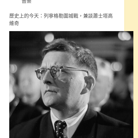
音樂
歷史上的今天：列寧格勒圍城戰，兼談蕭士塔高
維奇