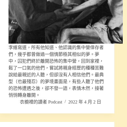
李維寫道，所有他知道、他認識的集中營倖存者
們，幾乎都曾做過一個情節極其相似的夢。夢
中，囚犯們終於離開恐怖的集中營，回到家裡，
鬆了一口氣的他們，嘗試將親身經歷的種種苦難
說給最親近的人聽，但卻沒有人相信他們。最典
型（也最殘忍）的夢境畫面是，有些人聽了他們
的恐怖遭遇之後，卻不發一語，表情木然，接著
悄悄轉身離開。
衣櫥裡的讀者 Podcast
2022 年 4 月 2 日