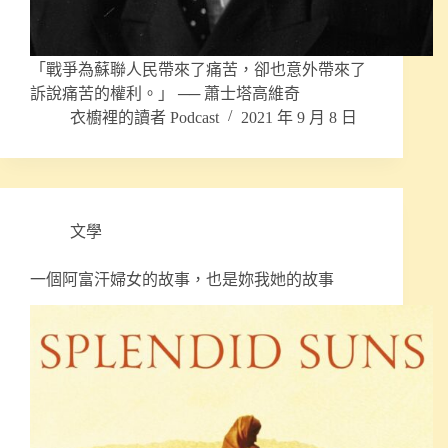
「戰爭為蘇聯人民帶來了痛苦，卻也意外帶來了
訴說痛苦的權利。」 ── 蕭士塔高維奇
衣櫥裡的讀者 Podcast
2021 年 9 月 8 日
文學
一個阿富汗婦女的故事，也是妳我她的故事