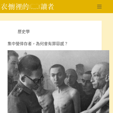
跳
至
主
要
內
歷史學
容
集中營倖存者，為何會有罪惡感？