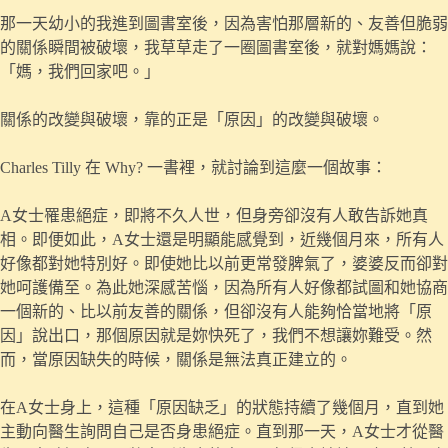
那一天幼小的我進到圖書室後，因為害怕那層新的、友善但脆弱
的關係瞬間被破壞，我草草走了一圈圖書室後，就對媽媽說：
「媽，我們回家吧。」
關係的改變與破壞，靠的正是「原因」的改變與破壞。
Charles Tilly 在 Why? 一書裡，就討論到這麼一個故事：
A女士罹患絕症，即將不久人世，但身旁卻沒有人敢告訴她真
相。即便如此，A女士還是明顯能感覺到，近幾個月來，所有人
好像都對她特別好。即使她比以前更常發脾氣了，婆婆反而卻對
她呵護備至。為此她深感苦惱，因為所有人好像都試圖和她協商
一個新的、比以前友善的關係，但卻沒有人能夠恰當地將「原
因」說出口，那個原因就是妳快死了，我們不想讓妳難受。然
而，當原因缺失的時候，關係是無法真正建立的。
在A女士身上，這種「原因缺乏」的狀態持續了幾個月，直到她
主動向醫生詢問自己是否身患絕症。直到那一天，A女士才從醫