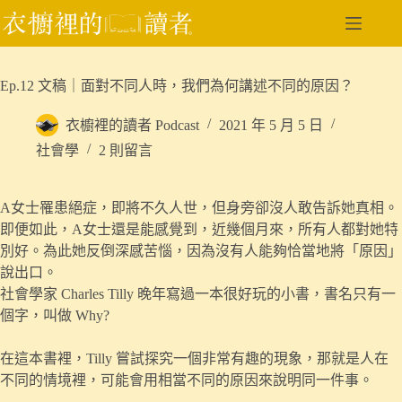
跳
至
主
要
Ep.12 文稿｜面對不同人時，我們為何講述不同的原因？
內
容
衣櫥裡的讀者 Podcast
2021 年 5 月 5 日
社會學
2 則留言
A女士罹患絕症，即將不久人世，但身旁卻沒人敢告訴她真相。
即便如此，A女士還是能感覺到，近幾個月來，所有人都對她特
別好。為此她反倒深感苦惱，因為沒有人能夠恰當地將「原因」
說出口。
社會學家 Charles Tilly 晚年寫過一本很好玩的小書，書名只有一
個字，叫做 Why?
在這本書裡，Tilly 嘗試探究一個非常有趣的現象，那就是人在
不同的情境裡，可能會用相當不同的原因來說明同一件事。