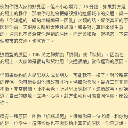
例如你跟人家約好見面，但不小心遲到了 15 分鐘。如果對方是
商場上的夥伴，那麼你可能會把錯誤推給這個城市的交通，說一
些「你知道的，紐約地鐵總是一團亂」之類的話，縱使真正的原
因是你前一天跟朋友喝到太晚睡過頭。如果對方真是來談生意
的，通常也不會深究你遲到的原因，而是會和你一起抱怨一下這
個城市的交通，也就算了。
這類型的原因，Tilly 將之歸類為「慣例」或「默契」，因為在
商場上，大家總是很有默契地用「交通很糟」當作遲到的原因。
但如果你約的人是男朋友或女朋友，可能就不一樣了。對於親密
的伴侶，你可能要跟他講故事才行。例如你會說，最近工作非常
不順，非常鬱悶，睡不著覺，所以早上晚起了。透過故事，你講
述了自己的處境、立場、心情，對方也就有可能會同情你、原諒
你。
還有一種原因，叫做「訴諸規範」。假如你是一位老師，和你約
的是一位學生，這時候你也不需要給出真正的原因，你只要說，