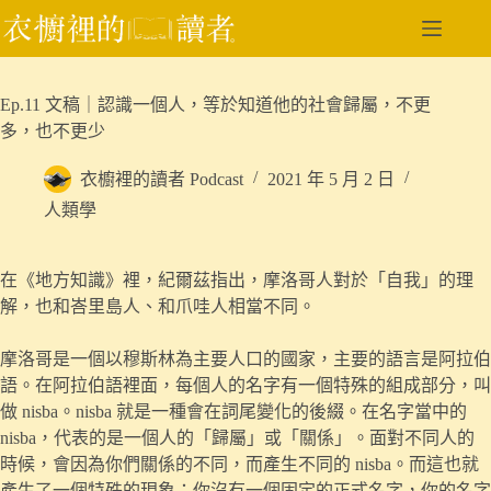
跳
至
主
要
Ep.11 文稿｜認識一個人，等於知道他的社會歸屬，不更
內
多，也不更少
容
衣櫥裡的讀者 Podcast
2021 年 5 月 2 日
人類學
在《地方知識》裡，紀爾茲指出，摩洛哥人對於「自我」的理
解，也和峇里島人、和爪哇人相當不同。
摩洛哥是一個以穆斯林為主要人口的國家，主要的語言是阿拉伯
語。在阿拉伯語裡面，每個人的名字有一個特殊的組成部分，叫
做 nisba。nisba 就是一種會在詞尾變化的後綴。在名字當中的
nisba，代表的是一個人的「歸屬」或「關係」。面對不同人的
時候，會因為你們關係的不同，而產生不同的 nisba。而這也就
產生了一個特殊的現象：你沒有一個固定的正式名字，你的名字