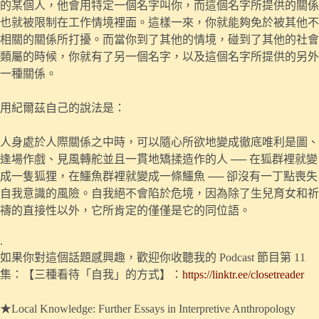
的某個人，他會用特定一個名字叫你，而這個名字所提供的關係
也就被限制在工作情境裡面。這樣一來，你就能夠免於被其他不
相關的關係所打擾。而當你到了其他的情境，碰到了其他的社會
類屬的時候，你就有了另一個名字，以及這個名字所提供的另外
一種關係。
用紀爾茲自己的說法是：
人身處於人際關係之中時，可以隨心所欲地變成徹底唯利是圖、
逢場作戲、見風轉舵並且一貫地矯揉造作的人 ── 在狐群裡就變
成一隻狐狸，在鱷魚群裡就變成一條鱷魚 ── 卻沒有一丁點喪失
自我意識的風險。自我絕不會陷於危境，因為除了生兒育女和祈
禱的直接性以外，它所肯定的僅僅是它的同位語。
.
如果你對這個話題感興趣，歡迎你收聽我的 Podcast 節目第 11
集：【三種看待「自我」的方式】：
https://linktr.ee/closetreader
★Local Knowledge: Further Essays in Interpretive Anthropology