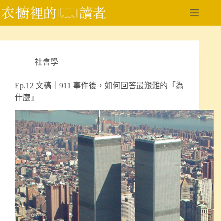
跳
至
主
要
內
社會學
容
Ep.12 文稿｜911 事件後，如何回答最艱難的「為
什麼」