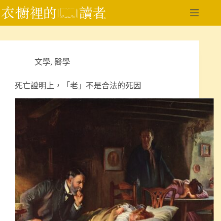
跳
至
主
要
內
文學
,
醫學
容
死亡證明上，「老」不是合法的死因