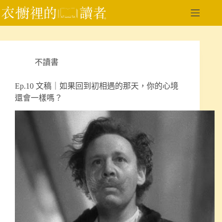
跳
至
主
要
內
不讀書
容
Ep.10 文稿｜如果回到初相遇的那天，你的心境
還會一樣嗎？