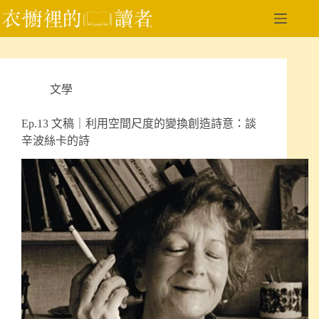
跳
至
主
要
內
文學
容
Ep.13 文稿｜利用空間尺度的變換創造詩意：談
辛波絲卡的詩