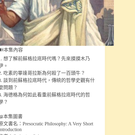
🔊本集內容
1. 想了解前蘇格拉底時代嗎？先來摸摸木乃
伊。
2. 吃素的畢達哥拉斯為何殺了一百頭牛？
3. 談到前蘇格拉底時代，傳統的哲學史觀有什
麼問題？
4. 海德格為何如此看重前蘇格拉底時代的哲
學？
📖本集圖書
原文書名：Presocratic Philosophy: A Very Short
Introduction