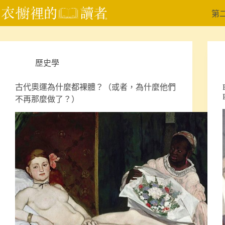
跳
第
至
主
要
內
歷史學
容
古代奧運為什麼都裸體？（或者，為什麼他們
不再那麼做了？）