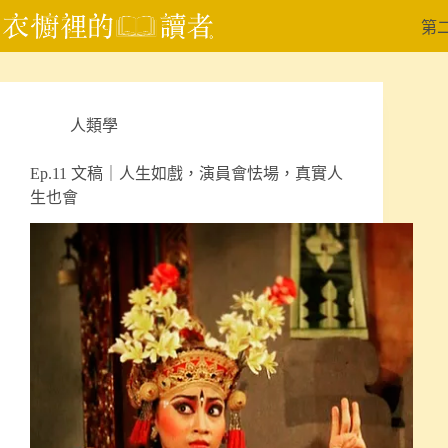
跳
第
至
主
要
內
人類學
容
Ep.11 文稿｜人生如戲，演員會怯場，真實人
生也會