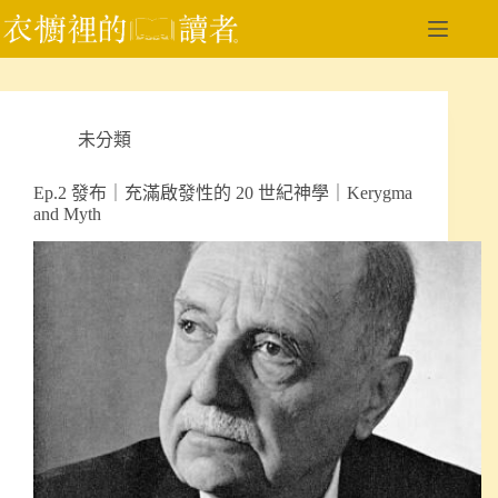
跳
至
主
要
內
未分類
容
Ep.2 發布｜充滿啟發性的 20 世紀神學｜Kerygma
and Myth