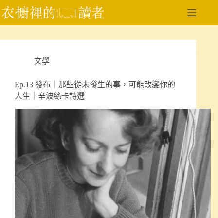
跳
至
主
要
內
文學
容
Ep.13 發布｜那些從未發生的事，可能改變你的
人生｜辛波絲卡詩選