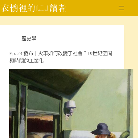
跳
至
主
要
內
歷史學
容
Ep. 23 發布｜火車如何改變了社會？19世紀空間
與時間的工業化