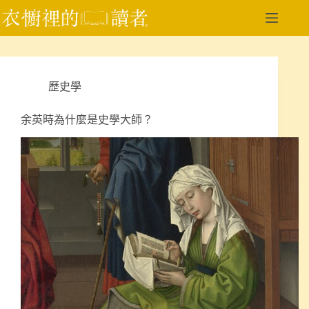
跳
至
主
要
內
歷史學
容
余英時為什麼是史學大師？