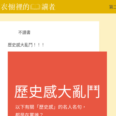
跳
第
至
主
要
內
不讀書
容
歷史感大亂鬥！！！