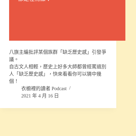
八旗主編批評某個族群「缺乏歷史感」引發爭
議。
自古文人相輕，歷史上好多大師都曾經罵過別
人「缺乏歷史感」，快來看看你可以猜中幾
個！
衣櫥裡的讀者 Podcast
2021 年 4 月 16 日