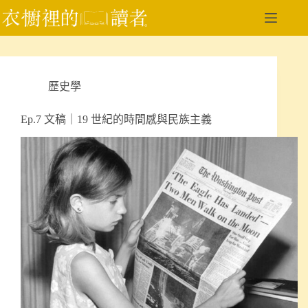
跳
至
主
要
內
歷史學
容
Ep.7 文稿｜19 世紀的時間感與民族主義