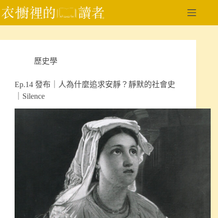
跳
至
主
要
內
歷史學
容
Ep.14 發布｜人為什麼追求安靜？靜默的社會史
｜Silence