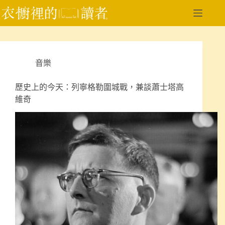
跳
至
主
要
內
音樂
容
歷史上的今天：列寧格勒圍城戰，兼談蕭士塔高
維奇