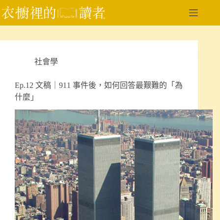
跳
至
主
要
內
社會學
容
Ep.12 文稿｜911 事件後，如何回答最艱難的「為
什麼」