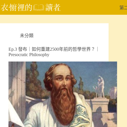
跳
第
至
主
要
內
未分類
容
Ep.3 發布｜如何重建2500年前的哲學世界？｜
Presocratic Philosophy