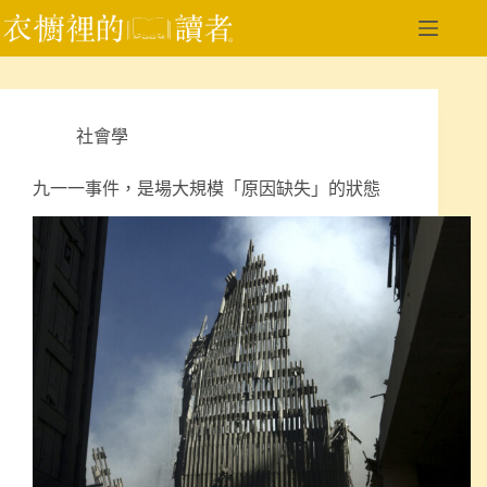
跳
至
主
要
內
社會學
容
九一一事件，是場大規模「原因缺失」的狀態