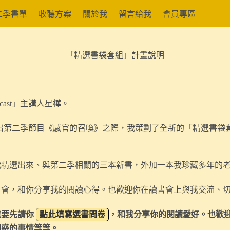
二季書單
收聽方案
關於我
留言給我
會員專區
「精選書袋套組」計畫說明
cast」主講人星樺。
t」推出第二季節目《感官的召喚》之際，我策劃了全新的「精選書
我
精選出來、與
第二季
相關
的三本新書，
外加一本我珍藏多年的
書會，和你分享我的閱讀心得。也歡迎你在讀書會上與我交流、
我要
先
請你
點此填寫選書問卷
，和我分享你的閱讀愛好。也歡
困惑的事情等等
。