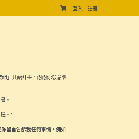
登入／註冊
袋套組」共讀計畫。謝謝你願意參
老書。
¹
切磋。
²
迎你留言告訴我任何事情，例如