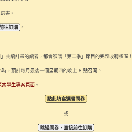
你選書。
前往訂購
。
套組」共讀計畫的讀者，都會獲贈「第二季」節目的完整收聽權喔
小時，預計
每月最後一個星期四的晚上 8 點召開。
探索學生專案頁面
。
點此填寫選書問卷
或
跳過問卷，直接前往訂購