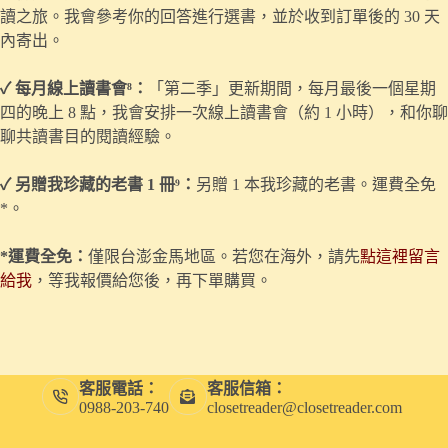
讀之旅。我會參考你的回答進行選書，並於收到訂單後的 30 天
內寄出。
✓ 每月線上讀書會⁸：
「第二季」更新期間，每月最後一個星期
四的晚上 8 點，我會安排一次線上讀書會（約 1 小時），和你聊
聊共讀書目的閱讀經驗。
✓ 另贈我珍藏的老書 1 冊⁹：
另贈 1 本我珍藏的老書。運費全免
*。
*運費
全免：
僅限台澎金馬地區。若您在海外，請先
點這裡留言
給我
，等我報價給您後，再下單購買。
客服電話：
客服信箱：
0988-203-740
closetreader@closetreader.com