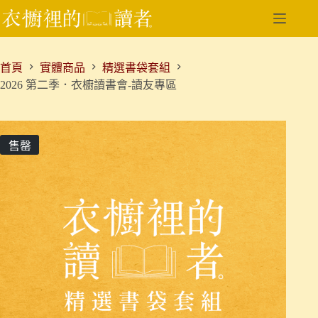
跳
至
主
要
首頁
實體商品
精選書袋套組
內
2026 第二季．衣櫥讀書會-讀友專區
容
售罄