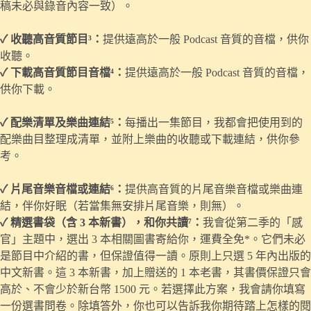
稿未必與錄音內容一致）。
✓
收聽高音質節目³：
提供遠高於一般 Podcast 音質的音檔，供你
收聽。
✓
下載
高音質節目音檔
⁴
：
提供遠高於一般 Podcast 音質的音檔，
供你下載。
✓
配樂清單及樂曲連結
⁵
：
每播出一集節目，我都會把使用到的
配樂曲目整理成清單，並附上樂曲的收聽或下載連結，供你參
考。
✓
片尾音樂音
檔或連結
⁶
：
提供高音質的片尾音樂音檔或樂曲連
結，伴你好眠（若當集無安排片尾音樂，則無）。
✓ 精選書袋（含 3 本新書），和你共讀⁷：
我會從第二季的「感
官」主題中，選出 3 本相關圖書寄給你，運費全免*。它們未必
是節目中介紹的書，但保證值得一讀。原則上只選 5 年內出版的
中文新書。這 3 本新書，加上贈送的 1 本老書，其書價保證只會
高於、不會少於新台幣 1500 元。若選擇此方案，我會請你填寫
一份選書問卷。除填答外，你也可以告訴我你期待踏上怎樣的閱