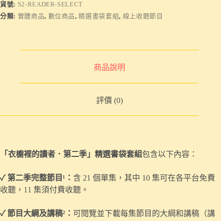
貨號:
S2-READER-SELECT
分類:
實體商品
,
數位商品
,
精選書袋套組
,
線上收聽節目
商品說明
評價 (0)
「衣櫥裡的讀者．第二季」精選書袋套組
包含以下內容
：
✓
第二季完整節目¹：
含 21 個單集，其中 10 集可在各平台免費
收聽，11 集須付費收聽。
✓
節目大綱及講稿²：
可閱覽並下載每集節目的大綱和講稿（講