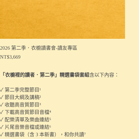
2026 第二季．衣櫥讀書會-讀友專區
NT$
3,669
「衣櫥裡的讀者．第二季」精選書袋套組
含以下內容：
✓ 第二季完整節目¹
✓ 節目大綱及講稿²
✓ 收聽高音質節目³
✓ 下載高音質節目音檔⁴
✓ 配樂清單及樂曲連結⁵
✓ 片尾音樂音檔或連結⁶
✓ 精選書袋（含 3 本新書），和你共讀⁷