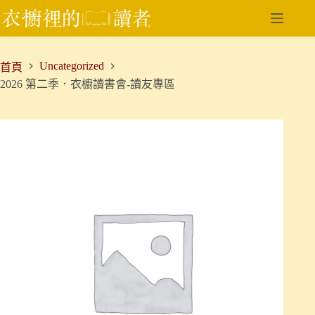
跳
至
主
要
Uncategorized
首頁
內
2026 第二季．衣櫥讀書會-讀友專區
容