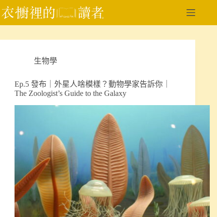
跳
至
主
要
內
生物學
容
Ep.5 發布｜外星人啥模樣？動物學家告訴你｜
The Zoologist’s Guide to the Galaxy