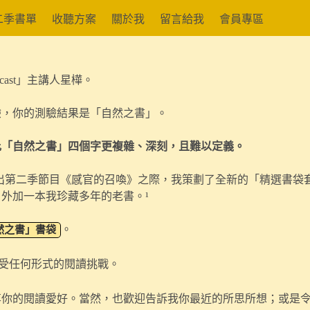
二季書單
收聽方案
關於我
留言給我
會員專區
cast」主講人星樺。
驗，你的測驗結果是「自然之書」。
比「
自然
之書」四個字更複雜、深刻，且難以定義。
t」推出第二季節目《感官的召喚》之際，我策劃了全新的「精選書
，外加一本我珍藏多年的老書。
¹
。
然之書」書袋
受任何形式的閱讀挑戰。
享你的閱讀愛好。當然，也歡迎告訴我你最近的所思所想；或是