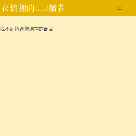
跳
至
主
要
找不到符合您選擇的商品
內
容