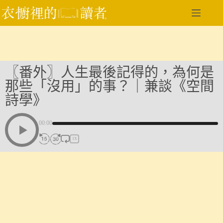
跳
至
主
要
內
容
〖番外〗人生最後記得的，為何是
那些「沒用」的事？｜兼談《空間
詩學》
00:00
1X