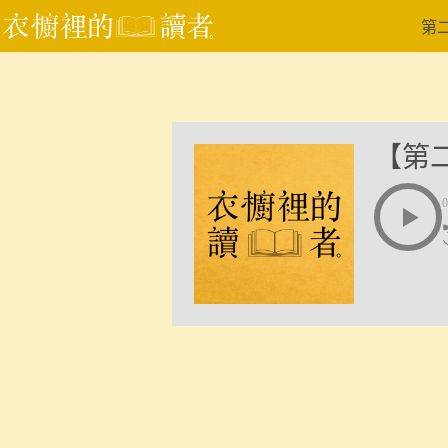
跳
第
至
主
要
內
容
【第
0