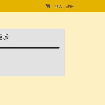
登入／註冊
購
物
車
經驗