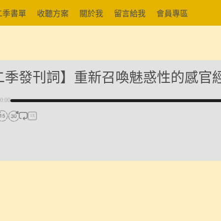
二季書單
收聽方案
關於我
留言給我
會員專區
二季發刊詞】重新召喚魅惑性的感官
0:00
1X