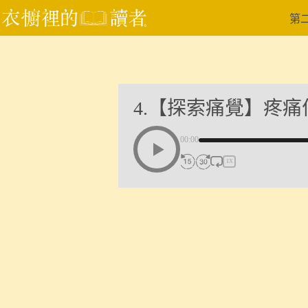
跳
第
至
主
要
內
容
4.【探索痛覺】疼
00:00
1X