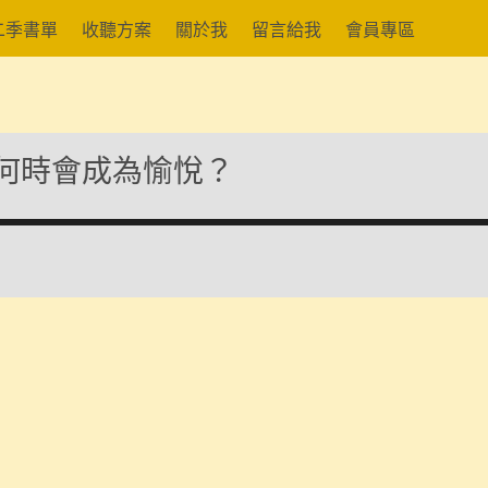
二季書單
收聽方案
關於我
留言給我
會員專區
痛何時會成為愉悅？