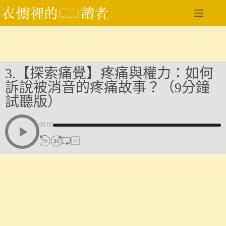
跳
至
主
要
內
容
3.【探索痛覺】疼痛與權力：如何
訴說被消音的疼痛故事？（9分鐘
試聽版）
00:00
1X