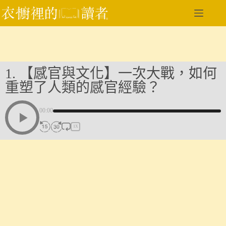
跳
至
主
要
內
容
1. 【感官與文化】一次大戰，如何
重塑了人類的感官經驗？
00:00
1X