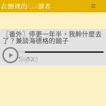
跳
至
主
要
內
容
〖番外〗停更一年半，我幹什麼去
了？兼談海德格的鎚子
00:00
1X