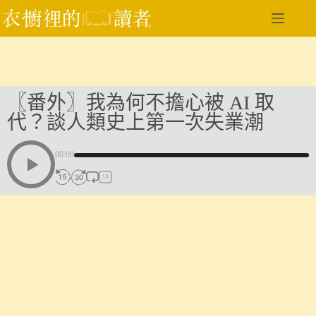
跳
至
主
要
內
容
〖番外〗我為何不擔心被 AI 取
代？談人類史上第一次失業潮
00:00
1X