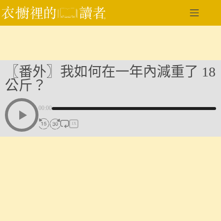
跳
至
主
要
內
容
〖番外〗我如何在一年內減重了 18
公斤？
00:00
1X