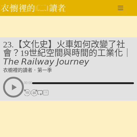
跳
至
主
要
內
容
23.【文化史】火車如何改變了社
會？19世紀空間與時間的工業化｜
𝘛𝘩𝘦 𝘙𝘢𝘪𝘭𝘸𝘢𝘺 𝘑𝘰𝘶𝘳𝘯𝘦𝘺
衣櫥裡的讀者．第一季
00:00
1X